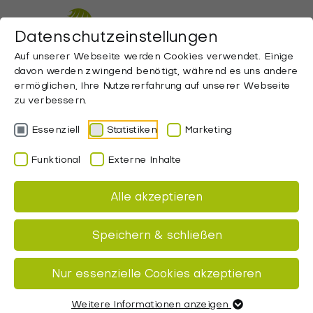
ZUM HAUPTINHALT SPRINGEN
Datenschutzeinstellungen
Auf unserer Webseite werden Cookies verwendet. Einige
davon werden zwingend benötigt, während es uns andere
ermöglichen, Ihre Nutzererfahrung auf unserer Webseite
zu verbessern.
Essenziell
Statistiken
Marketing
Abenteuer teilen.
Funktional
Externe Inhalte
Erinnerungen
Alle akzeptieren
erleben
Speichern & schließen
Startseite
Lifestyle
Reiseberichte
Nur essenzielle Cookies akzeptieren
Reiseberichte Übersicht
Weitere Informationen anzeigen