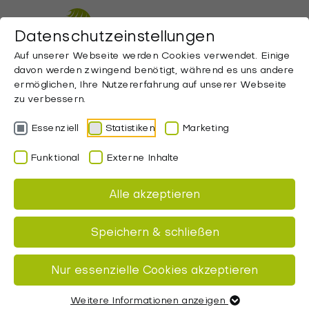
ZUM HAUPTINHALT SPRINGEN
Datenschutzeinstellungen
Auf unserer Webseite werden Cookies verwendet. Einige
davon werden zwingend benötigt, während es uns andere
ermöglichen, Ihre Nutzererfahrung auf unserer Webseite
zu verbessern.
Essenziell
Statistiken
Marketing
Funktional
Externe Inhalte
Alle akzeptieren
Speichern & schließen
Startseite
Lifestyle
Blog
Nur essenzielle Cookies akzeptieren
Das richtige Vorzelt für dein Reisemobil
Weitere Informationen anzeigen