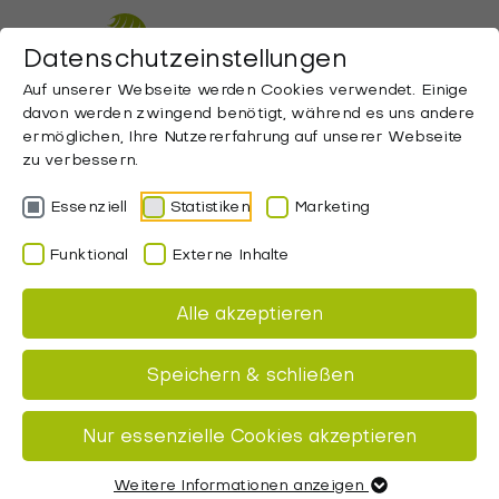
ZUM HAUPTINHALT SPRINGEN
Datenschutzeinstellungen
Auf unserer Webseite werden Cookies verwendet. Einige
davon werden zwingend benötigt, während es uns andere
Startseite
Kunden-Login
ermöglichen, Ihre Nutzererfahrung auf unserer Webseite
zu verbessern.
Kunden-Login
Essenziell
Statistiken
Marketing
Bitte geben Sie Ihren Benutzernamen und
Funktional
Externe Inhalte
Ihr Passwort ein, um sich anzumelden.
Alle akzeptieren
Benutzername:
Speichern & schließen
Passwort:
Nur essenzielle Cookies akzeptieren
Weitere Informationen anzeigen